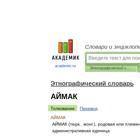
Словари и энциклоп
academic.ru
Этнографический словарь
Этнографический словарь
АЙМАК
Толкование
Перевод
АЙМАК
АЙМАК
(
тюрк
.,
монг
.),
родовая
или
племе
административная
единица
.