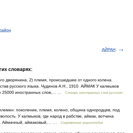
район
АЙРАН
гих словарях:
ого дворянина, 2) племя, происшедшее от одного колена.
тав русского языка. Чудинов А.Н., 1910. АЙМАК У калмыков
ие 25000 иностранных слов,… …
Словарь иностранных слов русского
племен: поколение, племя, колено, община однородцев, под
олость. У калмыков, где народ в рабстве, аймак, вотчина
ми. Аймачный, аймаковый,… …
Современная энциклопедия