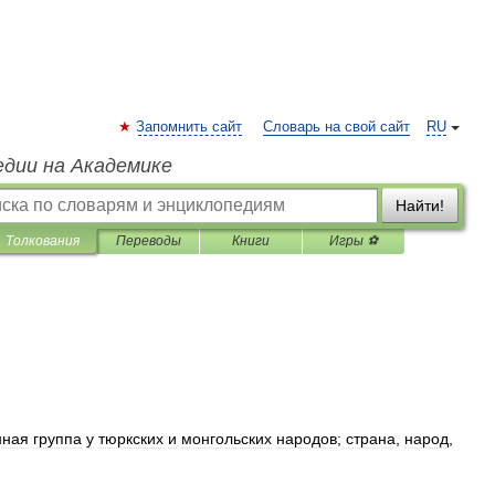
Запомнить сайт
Словарь на свой сайт
RU
едии на Академике
Найти!
Толкования
Переводы
Книги
Игры ⚽
нная
группа
у
тюркских
и
монгольских
народов
;
страна
,
народ
,