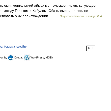
племя, монгольский аймак монгольское племя, кочующее
ае, между Гератом и Кабулом. Оба племени не вполне
льствовать о их происхождении.… …
Энциклопедический словарь Ф.А.
ка
,
Реклама на сайте
18+
omla,
Drupal,
WordPress, MODx.