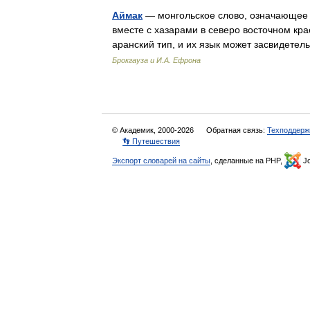
Аймак
— монгольское слово, означающее 
вместе с хазарами в северо восточном кр
аранский тип, и их язык может засвидете
Брокгауза и И.А. Ефрона
© Академик, 2000-2026
Обратная связь:
Техподдерж
👣 Путешествия
Экспорт словарей на сайты
, сделанные на PHP,
Jo