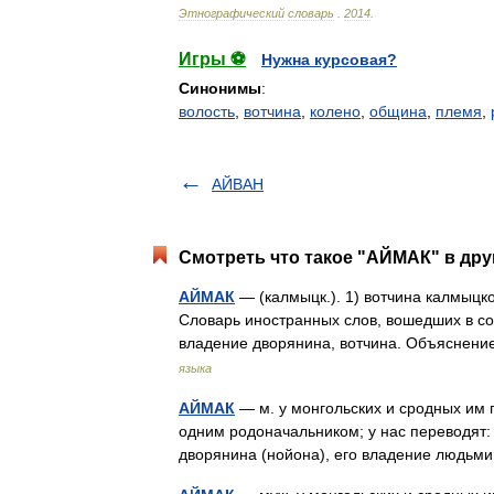
Этнографический
словарь
.
2014
.
Игры ⚽
Нужна курсовая?
Синонимы
:
волость
,
вотчина
,
колено
,
община
,
племя
,
АЙВАН
Смотреть что такое "АЙМАК" в дру
АЙМАК
— (калмыцк.). 1) вотчина калмыцк
Словарь иностранных слов, вошедших в сос
владение дворянина, вотчина. Объяснен
языка
АЙМАК
— м. у монгольских и сродных им 
одним родоначальником; у нас переводят: в
дворянина (нойона), его владение людь