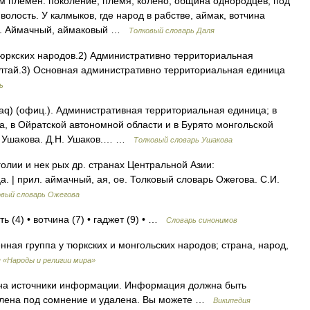
м племен: поколение, племя, колено, община однородцев, под
олость. У калмыков, где народ в рабстве, аймак, вотчина
ми. Аймачный, аймаковый …
Толковый словарь Даля
тюркских народов.2) Административно территориальная
Алтай.3) Основная административно территориальная единица
ь
aq) (офиц.). Административная территориальная единица; в
а, в Ойратской автономной области и в Бурято монгольской
ь Ушакова. Д.Н. Ушаков.… …
Толковый словарь Ушакова
олии и нек рых др. странах Центральной Азии:
 | прил. аймачный, ая, ое. Толковый словарь Ожегова. С.И.
овый словарь Ожегова
ь (4) • вотчина (7) • гаджет (9) • …
Словарь синонимов
нная группа у тюркских и монгольских народов; страна, народ,
 «Народы и религии мира»
к на источники информации. Информация должна быть
влена под сомнение и удалена. Вы можете …
Википедия